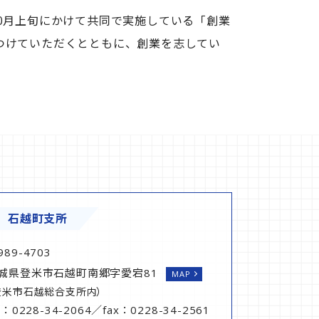
0月上旬にかけて共同で実施している「創業
つけていただくとともに、創業を志してい
石越町支所
989-4703
城県登米市石越町南郷字愛宕81
MAP
登米市石越総合支所内）
l：0228-34-2064／fax：0228-34-2561